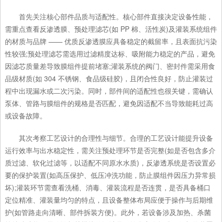
首先关注核心部件品质与适配性。核心部件直接决定设备性能，
需重点查看反渗透膜、预处理滤芯(如 PP 棉、活性炭)及灌装系统组件
的材质与品牌 —— 优质反渗透膜应具备稳定的截留率，且表面抗污染
性较强;预处理滤芯需选用过滤精度达标、吸附能力稳定的产品，避免
因滤芯质量差导致膜组件提前堵塞;灌装系统的阀门、密封件需采用食
品级材质(如 304 不锈钢、食品级硅胶)，且闭合性良好，防止灌装过
程中出现漏水或二次污染。同时，部件间的适配性也很关键，需确认
泵体、管路与膜组件的规格是否匹配，避免因适配不当导致能耗过高
或设备故障。
其次考察工艺设计的合理性与细节。合理的工艺设计能提升设备
运行效率与出水稳定性，需关注预处理环节是否完整(如是否包含多介
质过滤、软化过滤等，以适配不同原水水质)，反渗透系统是否设置必
要的保护装置(如高压保护、低压冲洗功能，防止膜组件因压力异常损
坏);灌装环节需查看洗桶、消毒、灌装流程是否连贯，是否具备桶口
定位精准、灌装量均匀的特点，且设备整体布局应便于操作与后期维
护(如管路走向清晰、部件拆装方便)。此外，若设备涉及加热、杀菌