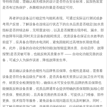
等特殊功能，需确认相关模块的设计是否符合安全标准，如加热装置
是否有过热保护，杀菌模块的剂量是否稳定可控。
再者评估设备运行稳定性与能耗表现。可通过实际运行测试或参
考用户反馈，了解设备在连续运行状态下的出水品质是否稳定(如水质
指标是否持续达标，无明显波动)，以及是否频繁出现停机、漏水、部
件故障等问题;同时关注设备的能耗情况，优质设备在保证出水效率的
前提下，应具备合理的水电消耗，避免因能耗过高增加长期使用成
本。此外，设备的自动化控制功能(如智能监测水质、自动启停、故障
报警)是否灵敏可靠，也能反映其质量水平 —— 自动化功能完善的设
备，可减少人为操作误差，降低故障发生率。
最后确认设备的合规性与品牌售后保障。合规性是基础，需查看
设备是否符合食品级生产标准，是否具备相关资质认证(如卫生许可批
件、材质安全检测报告等)，确保出水可安全饮用;品牌的售后保障也
能侧面反映设备质量，优质品牌通常会提供明确的质保期限(如核心部
件质保、整机质保)，且具备完善的售后体系，可提供上门维修、部件
更换、技术指导等服务，避免设备出现问题后无法及时解决。同时，
可了解品牌的市场口碑，选择用户评价较好、行业经验丰富的品牌产